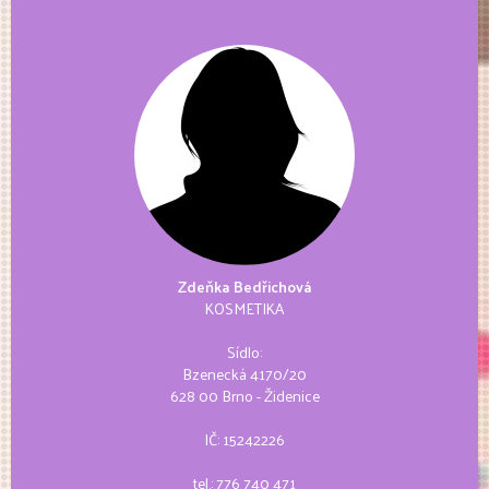
Zdeňka Bedřichová
KOSMETIKA
Sídlo:
Bzenecká 4170/20
628 00 Brno - Židenice
IČ: 15242226
tel.:
776 740 471