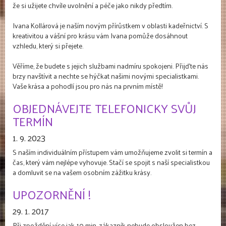
že si užijete chvíle uvolnění a péče jako nikdy předtím.
Ivana Kollárová je naším novým přírůstkem v oblasti kadeřnictví. S
kreativitou a vášní pro krásu vám Ivana pomůže dosáhnout
vzhledu, který si přejete.
Věříme, že budete s jejich službami nadmíru spokojeni. Přijďte nás
brzy navštívit a nechte se hýčkat našimi novými specialistkami.
Vaše krása a pohodlí jsou pro nás na prvním místě!
OBJEDNÁVEJTE TELEFONICKY SVŮJ
TERMÍN
1. 9. 2023
S naším individuálním přístupem vám umožňujeme zvolit si termín a
čas, který vám nejlépe vyhovuje. Stačí se spojit s naší specialistkou
a domluvit se na vašem osobním zážitku krásy.
UPOZORNĚNÍ !
29. 1. 2017
Při zpoždění více jak 10 min. zákazník nebude obsloužen bez