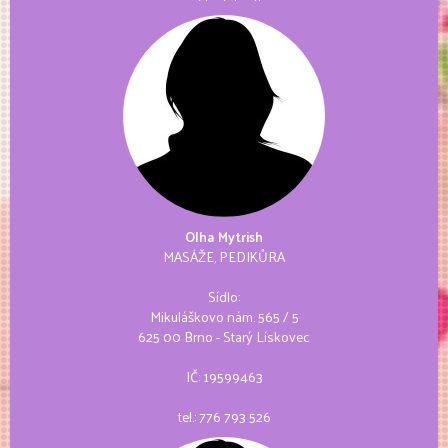
Olha Mytrish
MASÁŽE, PEDIKŮRA
Sídlo:
Mikuláškovo nám. 565 / 5
625 00 Brno - Starý Lískovec
IČ: 19599463
tel.:
776 793 526