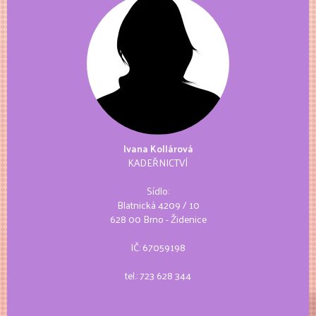
Ivana Kollárová
KADEŘNICTVÍ
Sídlo:
Blatnická 4209 / 10
628 00 Brno - Židenice
IČ: 67059198
tel.:
723 628 344